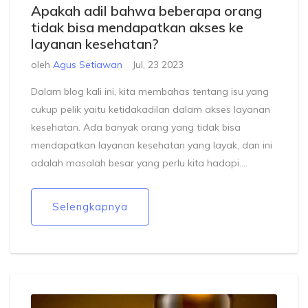
Apakah adil bahwa beberapa orang
tidak bisa mendapatkan akses ke
layanan kesehatan?
oleh
Agus Setiawan
Jul, 23 2023
Dalam blog kali ini, kita membahas tentang isu yang
cukup pelik yaitu ketidakadilan dalam akses layanan
kesehatan. Ada banyak orang yang tidak bisa
mendapatkan layanan kesehatan yang layak, dan ini
adalah masalah besar yang perlu kita hadapi.
Kesehatan adalah hak asasi manusia dan
seharusnya bisa dinikmati oleh semua orang, tanpa
Selengkapnya
melihat status sosial atau ekonomi mereka. Jadi,
menjawab pertanyaan di judul, tidak, tidak adil jika
beberapa orang tidak bisa mendapatkan akses ke
layanan kesehatan. Kita semua harus berjuang untuk
kesetaraan dalam akses layanan kesehatan.