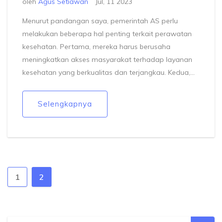
oleh
Agus Setiawan
Jul, 11 2023
Menurut pandangan saya, pemerintah AS perlu
melakukan beberapa hal penting terkait perawatan
kesehatan. Pertama, mereka harus berusaha
meningkatkan akses masyarakat terhadap layanan
kesehatan yang berkualitas dan terjangkau. Kedua,
perlu ada peningkatan investasi dalam penelitian dan
pengembangan untuk mencari solusi penyakit yang
Selengkapnya
belum ada obatnya. Ketiga, pemerintah harus
mendorong gaya hidup sehat untuk mencegah
penyakit. Terakhir, sistem perawatan kesehatan yang
lebih inklusif dan adil harus menjadi prioritas.
1
2