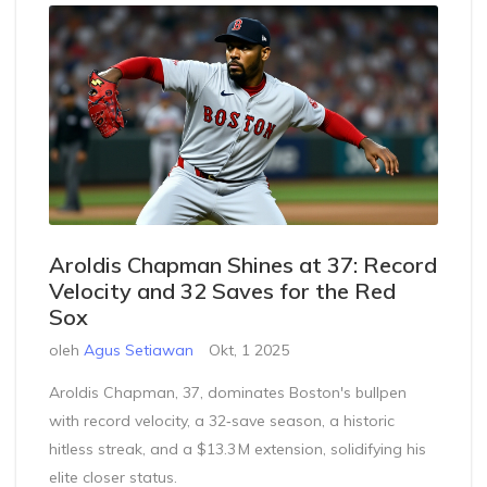
Aroldis Chapman Shines at 37: Record
Velocity and 32 Saves for the Red
Sox
oleh
Agus Setiawan
Okt, 1 2025
Aroldis Chapman, 37, dominates Boston's bullpen
with record velocity, a 32‑save season, a historic
hitless streak, and a $13.3 M extension, solidifying his
elite closer status.