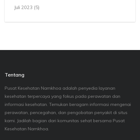
Juli 2023
(5)
Tentang
Pusat Kesehatan Namkhoa adalah penyedia layanan
kesehatan terpercaya yang fokus pada perawatan dan
informasi kesehatan. Temukan beragam informasi mengenai
perawatan, pencegahan, dan pengobatan penyakit di situs
kami. Jadilah bagian dari komunitas sehat bersama Pusat
Kesehatan Namkhoa.