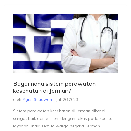
primer menjadi lebih mudah dan efisien. Terakhir,
pemerintah juga harus berperan aktif dalam
meningkatkan kualitas dan aksesibilitas perawatan
kesehatan primer. Jadi, ayo kita bersama-sama
tingkatkan kesadaran kita tentang kesehatan primer
dan jadikan Indonesia lebih sehat! Selalu ingat,
kesehatan adalah harta yang paling berharga.
Bagaimana sistem perawatan
kesehatan di Jerman?
oleh
Agus Setiawan
Jul, 26 2023
Sistem perawatan kesehatan di Jerman dikenal
sangat baik dan efisien, dengan fokus pada kualitas
layanan untuk semua warga negara. Jerman