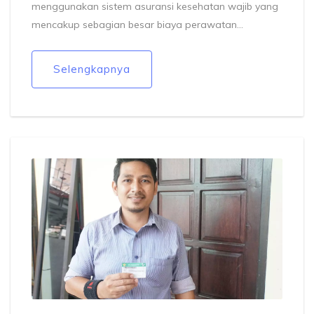
menggunakan sistem asuransi kesehatan wajib yang
mencakup sebagian besar biaya perawatan
kesehatan. Semua warga, baik pekerja maupun
pengangguran, memiliki akses ke perawatan
Selengkapnya
kesehatan yang sama. Meski biaya asuransi bisa
cukup tinggi, namun ini diimbangi dengan kualitas
layanan yang sangat baik. Sistem ini mencakup
berbagai jenis perawatan, termasuk perawatan
medis, gigi, dan bahkan kesehatan mental.