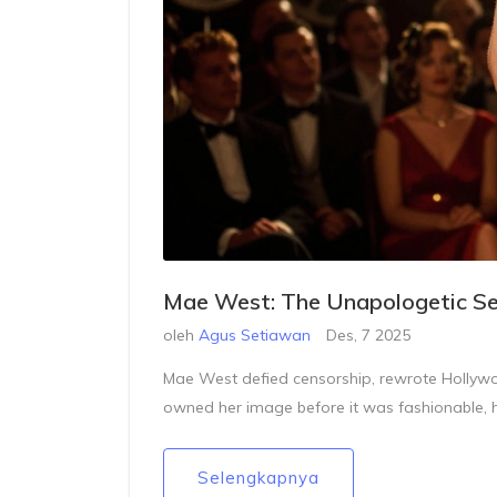
Mae West: The Unapologetic S
oleh
Agus Setiawan
Des, 7 2025
Mae West defied censorship, rewrote Hollywoo
owned her image before it was fashionable, h
Selengkapnya