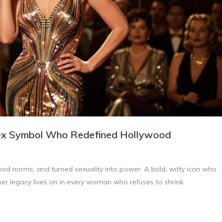
ex Symbol Who Redefined Hollywood
d norms, and turned sexuality into power. A bold, witty icon who
er legacy lives on in every woman who refuses to shrink.